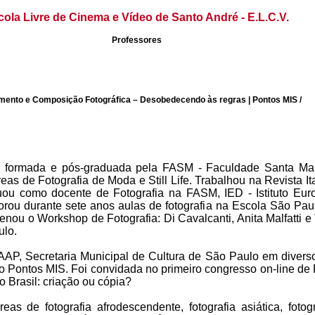
cola Livre de Cinema e Vídeo de Santo André - E.L.C.V.
Professores
mento e Composição Fotográfica – Desobedecendo às regras | Pontos MIS /
a formada e pós-graduada pela FASM - Faculdade Santa Marc
áreas de Fotografia de Moda e Still Life. Trabalhou na Revista 
Atuou como docente de Fotografia na FASM, IED - Istituto Eu
aborou durante sete anos aulas de fotografia na Escola São P
enou o Workshop de Fotografia: Di Cavalcanti, Anita Malfatti e 
ulo.
AP, Secretaria Municipal de Cultura de São Paulo em divers
 Pontos MIS. Foi convidada no primeiro congresso on-line de
o Brasil: criação ou cópia?
as de fotografia afrodescendente, fotografia asiática, fotogr