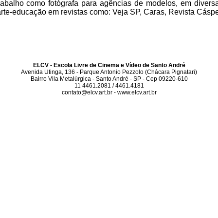
rabalho como fotógrafa para agências de modelos, em diversa
rte-educação em revistas como: Veja SP, Caras, Revista Cásper
ELCV - Escola Livre de Cinema e Vídeo de Santo André
Avenida Utinga, 136 - Parque Antonio Pezzolo (Chácara Pignatari)
Bairro Vila Metalúrgica - Santo André - SP - Cep 09220-610
11 4461.2081 / 4461.4181
contato@elcv.art.br - www.elcv.art.br