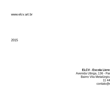
www.elcv.art.br
2015
ELCV - Escola Livre
Avenida Utinga, 136 - Pa
Bairro Vila Metalúrgi
11 4
contato@el