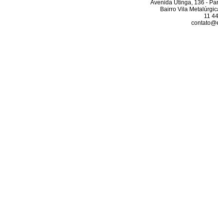
Avenida Utinga, 136 - Pa
Bairro Vila Metalúrgi
11 4
contato@el