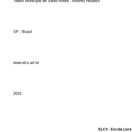
Teatro Municipal de Santo André - Antônio Houaiss
SP - Brasil
www.elcv.art.br
2015
ELCV - Escola Livre