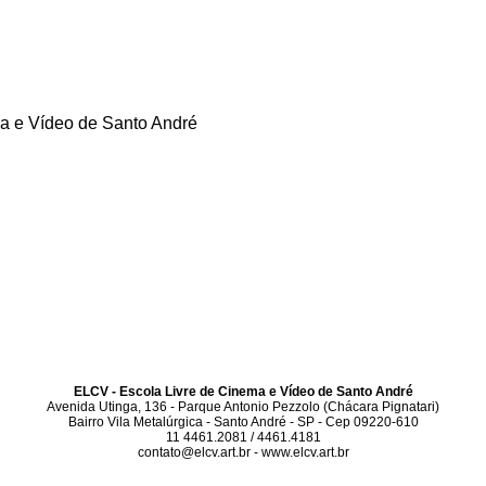
a e Vídeo de Santo André
ELCV - Escola Livre de Cinema e Vídeo de Santo André
Avenida Utinga, 136 - Parque Antonio Pezzolo (Chácara Pignatari)
Bairro Vila Metalúrgica - Santo André - SP - Cep 09220-610
11 4461.2081 / 4461.4181
contato@elcv.art.br - www.elcv.art.br