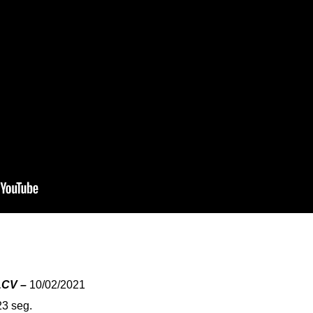
LCV –
10/02/2021
23 seg.