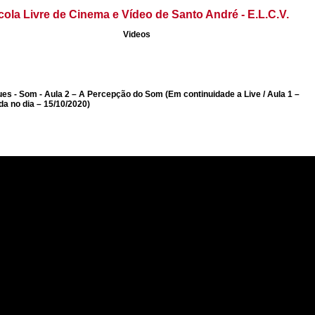
cola Livre de Cinema e Vídeo de Santo André - E.L.C.V.
Videos
ues - Som - Aula 2 – A Percepção do Som (Em continuidade a Live / Aula 1 –
 no dia – 15/10/2020)