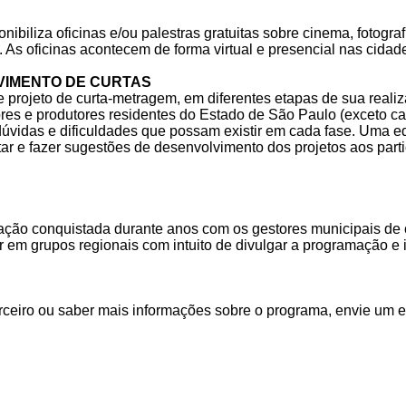
biliza oficinas e/ou palestras gratuitas sobre cinema, fotografi
 As oficinas acontecem de forma virtual e presencial nas cidad
VIMENTO DE CURTAS
rojeto de curta-metragem, em diferentes etapas de sua realiz
tores e produtores residentes do Estado de São Paulo (exceto c
dúvidas e dificuldades que possam existir em cada fase. Uma eq
ar e fazer sugestões de desenvolvimento dos projetos aos partic
ção conquistada durante anos com os gestores municipais de 
em grupos regionais com intuito de divulgar a programação e i
rceiro ou saber mais informações sobre o programa, envie um 