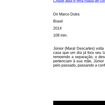
Clique aqui e veja mapa de c
Dir Marco Dutra
Brasil
2014
108 min.
Júnior (Marat Descartes) volt
casa que um dia já fora seu l
remoendo a separação, o des
pertenciam à sua mãe, Júnior 
pelo passado, passando a confun