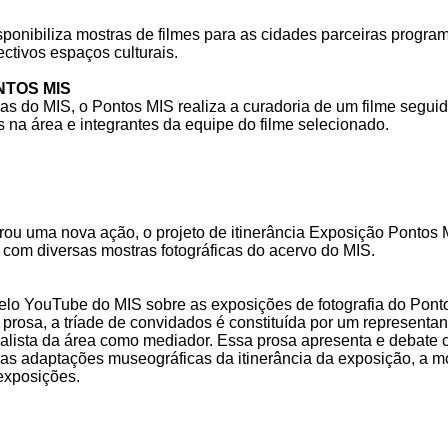
ponibiliza mostras de filmes para as cidades parceiras progra
ctivos espaços culturais.
NTOS MIS
as do MIS, o Pontos MIS realiza a curadoria de um filme segui
 na área e integrantes da equipe do filme selecionado.
ou uma nova ação, o projeto de itinerância Exposição Pontos
s com diversas mostras fotográficas do acervo do MIS.
pelo YouTube do MIS sobre as exposições de fotografia do Pont
osa, a tríade de convidados é constituída por um representante
ialista da área como mediador. Essa prosa apresenta e debate 
ta, as adaptações museográficas da itinerância da exposição, a 
exposições.