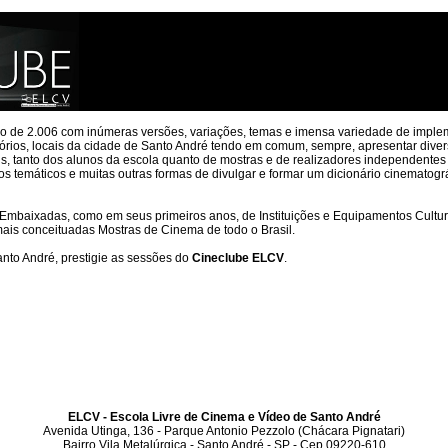
o de 2.006 com inúmeras versões, variações, temas e imensa variedade de imple
tórios, locais da cidade de Santo André tendo em comum, sempre, apresentar divers
ns, tanto dos alunos da escola quanto de mostras e de realizadores independentes
os temáticos e muitas outras formas de divulgar e formar um dicionário cinematogr
Embaixadas, como em seus primeiros anos, de Instituições e Equipamentos Cultura
mais conceituadas Mostras de Cinema de todo o Brasil.
anto André, prestigie as sessões do
Cineclube ELCV
.
ELCV - Escola Livre de Cinema e Vídeo de Santo André
Avenida Utinga, 136 - Parque Antonio Pezzolo (Chácara Pignatari)
Bairro Vila Metalúrgica - Santo André - SP - Cep 09220-610