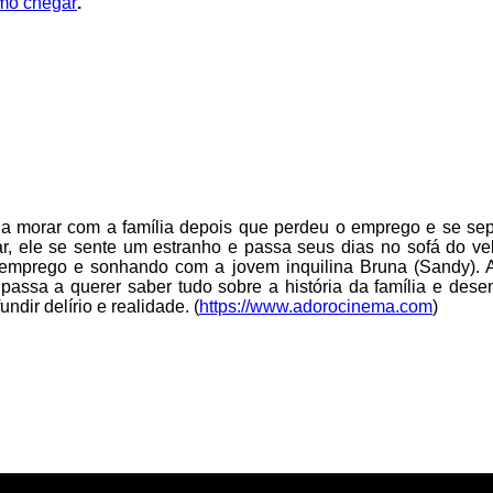
omo chegar
.
a a morar com a família depois que perdeu o emprego e se s
ar, ele se sente um estranho e passa seus dias no sofá do v
emprego e sonhando com a jovem inquilina Bruna (Sandy). A
passa a querer saber tudo sobre a história da família e de
dir delírio e realidade. (
https://www.adorocinema.com
)