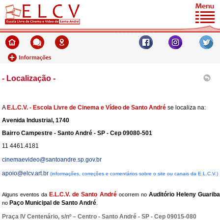
- Localização -
A
E.L.C.V. - Escola Livre de Cinema e Vídeo de Santo André
se localiza na:
Avenida Industrial, 1740
Bairro Campestre - Santo André - SP - Cep 09080-501
11 4461.4181
cinemaevideo@santoandre.sp.gov.br
apoio@elcv.art.br
(informações, correções e comentários sobre o site ou canais da E.L.C.V.)
E.L.C.V. de Santo André
Auditório Heleny Guarib
Alguns eventos da
ocorrem no
Paço Municipal de Santo André
no
.
Praça IV Centenário, s/nº – Centro - Santo André - SP - Cep 09015-080