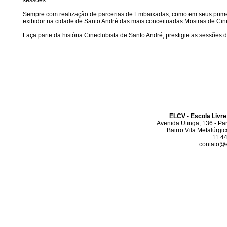
sessões.
Sempre com realização de parcerias de Embaixadas, como em seus primeiro
exibidor na cidade de Santo André das mais conceituadas Mostras de Cine
Faça parte da história Cineclubista de Santo André, prestigie as sessões 
ELCV - Escola Livre
Avenida Utinga, 136 - Pa
Bairro Vila Metalúrgi
11 4
contato@el