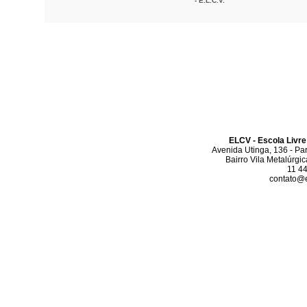
- E.L.C.V.
ELCV - Escola Livre
Avenida Utinga, 136 - Pa
Bairro Vila Metalúrgi
11 4
contato@el