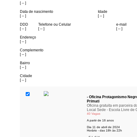
[ -- ]
Data de nascimento
Idade
[ -- ]
[ -- ]
DDD
Telefone ou Celular
e-mail
[ -- ]
[ -- ]
[ -- ]
Endereço
[ -- ]
Complemento
[ -- ]
Bairro
[ -- ]
Cidade
[ -- ]
- Oficina Protagonismo Negr
Primati
Oficina gratuita em parceira
Local Sede - Escola Livre de
40 Vagas
A partir de 16 anos
Dia 11 de abril de 2024
Horário - das 18h às 22h