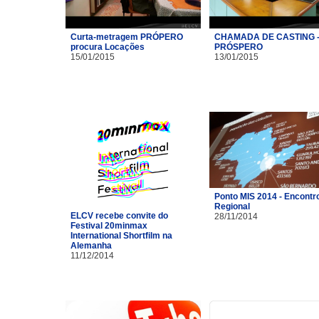
Curta-metragem PRÓPERO
CHAMADA DE CASTING 
procura Locações
PRÓSPERO
15/01/2015
13/01/2015
Ponto MIS 2014 - Encontr
Regional
ELCV recebe convite do
28/11/2014
Festival 20minmax
International Shortfilm na
Alemanha
11/12/2014