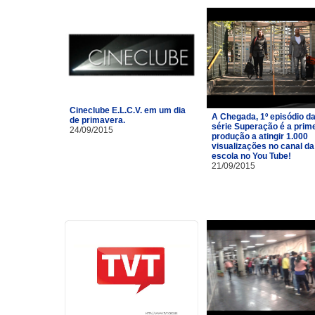
Cineclube E.L.C.V. em um dia
A Chegada, 1º episódio d
de primavera.
série Superação é a prim
24/09/2015
produção a atingir 1.000
visualizações no canal da
escola no You Tube!
21/09/2015