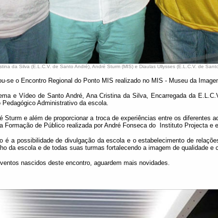
stina da Silva (E.L.C.V. de Santo André), André Sturm (MIS) e Diaulas Ullysses (E.L.C.V. de Sant
zou-se o Encontro Regional do Ponto MIS realizado no MIS - Museu da Imag
ema e Vídeo de Santo André, Ana Cristina da Silva, Encarregada da E.L.C.V
Pedagógico Administrativo da escola.
é Sturm e além de proporcionar a troca de experiências entre os diferentes
a Formação de Público realizada por André Fonseca do Instituto Projecta e e
 é a possibilidade de divulgação da escola e o estabelecimento de relações
lho da escola e de todas suas turmas fortalecendo a imagem de qualidade e cr
eventos nascidos deste encontro, aguardem mais novidades.