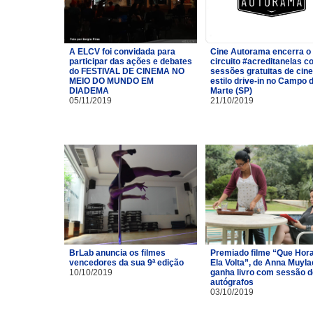
A ELCV foi convidada para
Cine Autorama encerra o
participar das ações e debates
circuito #acreditanelas 
do FESTIVAL DE CINEMA NO
sessões gratuitas de cin
MEIO DO MUNDO EM
estilo drive-in no Campo 
DIADEMA
Marte (SP)
05/11/2019
21/10/2019
BrLab anuncia os filmes
Premiado filme “Que Hor
vencedores da sua 9ª edição
Ela Volta”, de Anna Muyla
10/10/2019
ganha livro com sessão d
autógrafos
03/10/2019