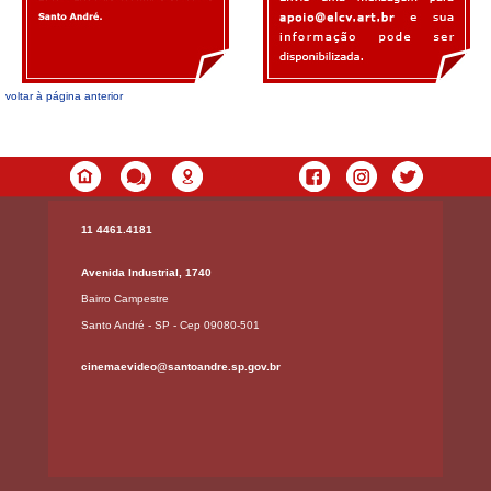
voltar à página anterior
11 4461.4181
Avenida Industrial, 1740
Bairro Campestre
Santo André - SP - Cep 09080-501
cinemaevideo@santoandre.sp.gov.br