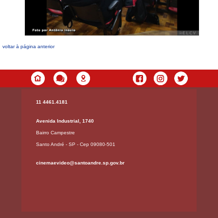
voltar à página anterior
11 4461.4181
Avenida Industrial, 1740
Bairro Campestre
Santo André - SP - Cep 09080-501
cinemaevideo@santoandre.sp.gov.br