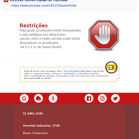
Acesse nosso Canal no YouTube
- https://www.youtube.com/c/ELCVSantoAndre
___________________________
___________________________
11 4461.4181
Avenida Industrial, 1740
Bairro Campestre