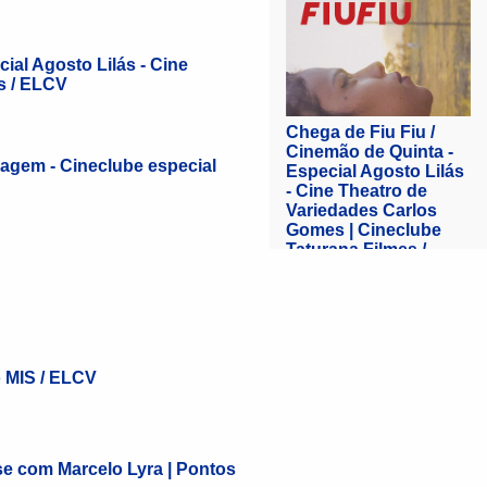
ial Agosto Lilás - Cine
s / ELCV
agem - Cineclube especial
o MIS / ELCV
nse com Marcelo Lyra | Pontos