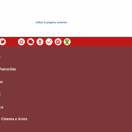
voltar à página anterior
s
Patrocínio
os
Z
ca
 Cinema e Artes