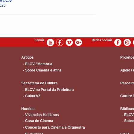
 ELCV
2026
______________________________________________________
Artigos
Projeto
- ELCV / Memória
- Sobre Cinema e afins
Apoio / 
Secretaria de Cultura
Parceir
- ELCV no Portal da Prefeitura
- CulturAZ
CuturA
Hotsites
Bibliote
- Vivências Haitianos
- ELCV
- Casa de Cinema
- Sobre
- Concerto para Cinema e Orquestra