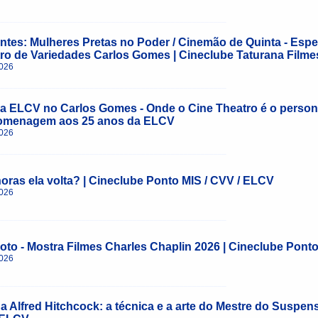
______________________________________________________
tes: Mulheres Pretas no Poder / Cinemão de Quinta - Espec
ro de Variedades Carlos Gomes | Cineclube Taturana Filme
2026
______________________________________________________
a ELCV no Carlos Gomes - Onde o Cine Theatro é o person
omenagem aos 25 anos da ELCV
2026
______________________________________________________
oras ela volta? | Cineclube Ponto MIS / CVV / ELCV
2026
______________________________________________________
oto - Mostra Filmes Charles Chaplin 2026 | Cineclube Pont
2026
______________________________________________________
na Alfred Hitchcock: a técnica e a arte do Mestre do Suspe