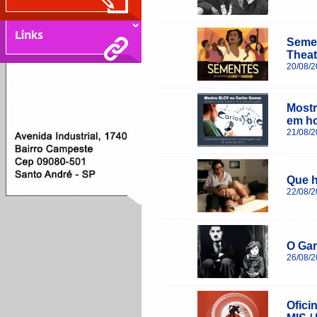
____________________________________
Semen
Theat
20/08/
____________________________________
Mostr
em h
21/08/
____________________________________
Que h
22/08/
____________________________________
O Gar
26/08/
____________________________________
Ofici