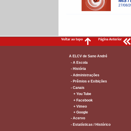
MIS /
27/08/
____________________________________
A ELCV de Sano André
- A Escola
- História
- Administrações
- Prêmios e Exibições
- Canais
+ You Tube
+ Facebook
+ Vimeo
+ Google
- Acervo
- Estatísticas / Histórico