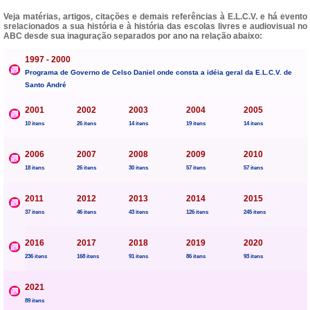
Veja matérias, artigos, citações e demais referências à E.L.C.V. e há evento
srelacionados a sua história e à história das escolas livres e audiovisual no
ABC desde sua inaguração separados por ano na relação abaixo:
1997 - 2000
Programa de Governo de Celso Daniel onde consta a idéia geral da E.L.C.V. de
Santo André
2001
2002
2003
2004
2005
10 itens
26 itens
14 itens
19 itens
14 itens
2006
2007
2008
2009
2010
18 itens
26 itens
30 itens
57 itens
57 itens
2011
2012
2013
2014
2015
37 itens
46 itens
43 itens
126 itens
245 itens
2016
2017
2018
2019
2020
236 itens
168 itens
91 itens
86 itens
93 itens
2021
89 itens