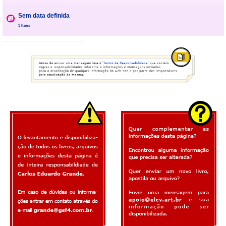
Sem data definida
3 Itens
___________________________