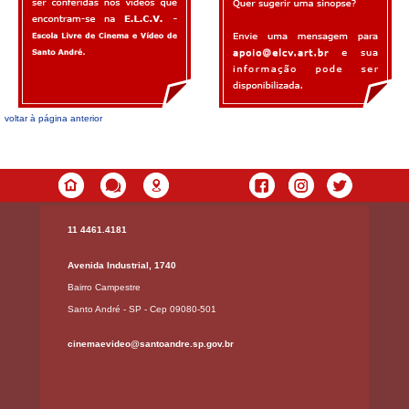
voltar à página anterior
11 4461.4181
Avenida Industrial, 1740
Bairro Campestre
Santo André - SP - Cep 09080-501
cinemaevideo@santoandre.sp.gov.br