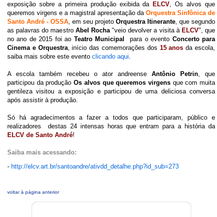
exposição sobre a primeira produção exibida da
ELCV
, Os alvos que
queremos virgens e a magistral apresentação da
Orquestra Sinfônica de
Santo André - OSSA
, em seu projeto
Orquestra Itinerante
, que segundo
as palavras do maestro
Abel Rocha
"veio devolver a visita à
ELCV
", que
no ano de 2015 foi ao
Teatro Municipal
para o evento
Concerto para
Cinema e Orquestra
, início das comemorações dos
15 anos
da escola,
saiba mais sobre este evento
clicando aqui
.
A escola também recebeu o ator andreense
Antônio Petrin
, que
participou da produção
Os alvos que queremos virgens
que com muita
gentileza visitou a exposição e participou de uma deliciosa conversa
após assistir à produção.
Só há agradecimentos a fazer a todos que participaram, público e
realizadores destas 24 intensas horas que entram para a história da
ELCV de Santo André
!
Saiba mais acessando:
-
http://elcv.art.br/santoandre/ativdd_detalhe.php?id_sub=273
voltar à página anterior