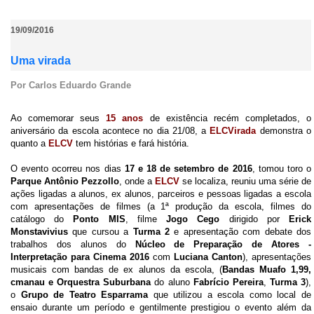
19/09/2016
Uma virada
Por Carlos Eduardo Grande
Ao comemorar seus
15 anos
de existência recém completados, o
aniversário da escola acontece no dia 21/08, a
ELCVirada
demonstra o
quanto a
ELCV
tem histórias e fará história.
O evento ocorreu nos dias
17 e 18 de setembro de 2016
, tomou toro o
Parque Antônio Pezzollo
, onde a
ELCV
se localiza, reuniu uma série de
ações ligadas a alunos, ex alunos, parceiros e pessoas ligadas a escola
com apresentações de filmes (a 1ª produção da escola, filmes do
catálogo do
Ponto MIS
, filme
Jogo Cego
dirigido por
Erick
Monstavivius
que cursou a
Turma 2
e apresentação com debate dos
trabalhos dos alunos do
Núcleo de Preparação de Atores -
Interpretação para Cinema 2016
com
Luciana Canton
), apresentações
musicais com bandas de ex alunos da escola, (
Bandas Muafo 1,99,
cmanau e Orquestra Suburbana
do aluno
Fabrício Pereira
,
Turma 3
),
o
Grupo de Teatro Esparrama
que utilizou a escola como local de
ensaio durante um período e gentilmente prestigiou o evento além da