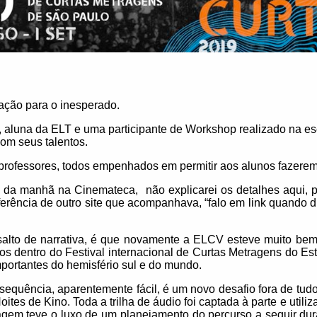
ação para o inesperado.
 aluna da ELT e uma participante de Workshop realizado na es
com seus talentos.
professores, todos empenhados em permitir aos alunos fazerem
da manhã na Cinemateca, não explicarei os detalhes aqui, p
eferência de outro site que acompanhava, “falo em link quando 
 salto de narrativa, é que novamente a ELCV esteve muito bem 
nos dentro do Festival internacional de Curtas Metragens do E
portantes do hemisfério sul e do mundo.
equência, aparentemente fácil, é um novo desafio fora de tudo 
oites de Kino. Toda a trilha de áudio foi captada à parte e uti
agem teve o luxo de um planejamento do percurso a seguir du