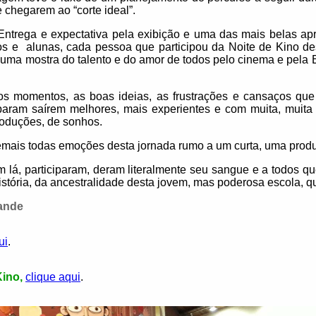
e chegarem ao “corte ideal”.
Entrega e expectativa pela exibição e uma das mais belas ap
nos e alunas, cada pessoa que participou da Noite de Kino 
 uma mostra do talento e do amor de todos pelo cinema e pela 
 os momentos, as boas ideias, as frustrações e cansaços qu
iparam saírem melhores, mais experientes e com muita, muit
roduções, de sonhos.
emais todas emoções desta jornada rumo a um curta, uma prod
 lá, participaram, deram literalmente seu sangue e a todos q
história, da ancestralidade desta jovem, mas poderosa escola, 
ande
ui
.
Kino,
clique aqui
.