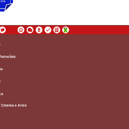
s
Patrocínio
os
Z
ca
 Cinema e Artes