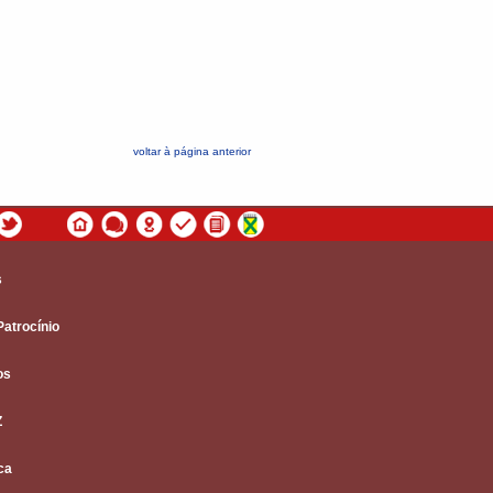
voltar à página anterior
s
Patrocínio
os
Z
ca