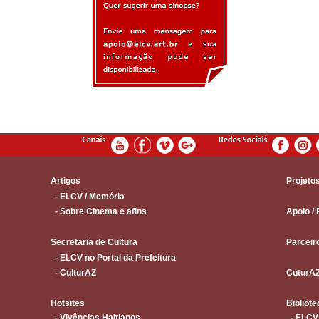
Artigos
Projeto
- ELCV / Memória
- Sobre Cinema e afins
Apoio / 
Secretaria de Cultura
Parceir
- ELCV no Portal da Prefeitura
- CulturAZ
CuturA
Hotsites
Bibliote
- Vivências Haitianos
- ELCV