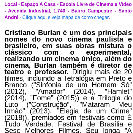
Local - Espaço A Casa - Escola Livre de Cinema e Vídeo
- Avenida Industrial, 1.740 - Bairro Campestre - Santo
André
-
Clique aqui e veja mapa de como chegar
.
Cristiano Burlan é um dos principais
nomes do novo cinema paulista e
brasileiro, em suas obras mistura o
clássico com o experimental,
realizando um cinema único, além do
cinema, Burlan também é diretor de
teatro e professor.
Dirigiu mais de 20
filmes, incluindo a Tetralogia em Preto e
Branco (”Sinfonia de um Homem Só”
(2012), ”Amador” (2014), ”Hamlet”
(2014), ”Fome” (2015)) e a Trilogia do
Luto (”Construção”, ”Mataram Meu
Irmão” (2013), ”Elegia de um Crime”
(2018)), premiados em festivais como É
Tudo Verdade, Festival de Brasília e
Sesc Melhores Filmes. Seu longa ”A