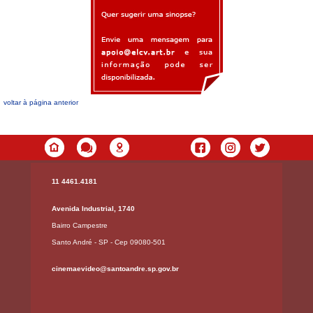
voltar à página anterior
11 4461.4181
Avenida Industrial, 1740
Bairro Campestre
Santo André - SP - Cep 09080-501
cinemaevideo@santoandre.sp.gov.br