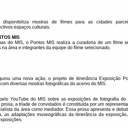
disponibiliza mostras de filmes para as cidades parce
tivos espaços culturais.
NTOS MIS
mas do MIS, o Pontos MIS realiza a curadoria de um filme 
 na área e integrantes da equipe do filme selecionado.
urou uma nova ação, o projeto de itinerância Exposição P
 com diversas mostras fotográficas do acervo do MIS.
 pelo YouTube do MIS sobre as exposições de fotografia do
rosa, a tríade de convidados é constituída por um representante
ialista da área como mediador. Essa prosa apresenta e deba
ista, as adaptações museográficas da itinerância da exposiçã
exposições.