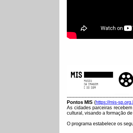
--------------------------------------------
Pontos MIS
(
https://mis-sp.org
As cidades parceiras recebem
cultural, visando a formação de
O programa estabelece os segui