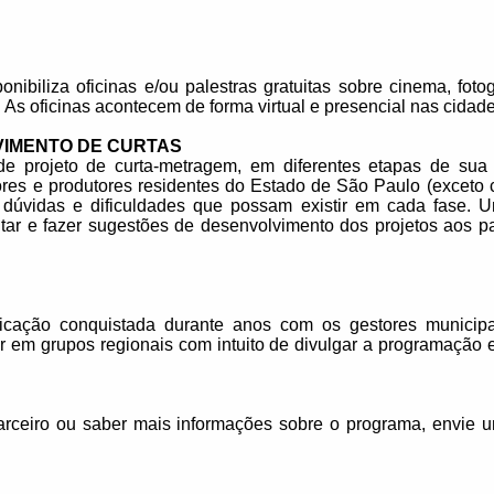
ibiliza oficinas e/ou palestras gratuitas sobre cinema, fotog
 As oficinas acontecem de forma virtual e presencial nas cidade
VIMENTO DE CURTAS
 projeto de curta-metragem, em diferentes etapas de sua r
etores e produtores residentes do Estado de São Paulo (exceto 
s dúvidas e dificuldades que possam existir em cada fase. U
ar e fazer sugestões de desenvolvimento dos projetos aos par
cação conquistada durante anos com os gestores municipa
 em grupos regionais com intuito de divulgar a programação e 
arceiro ou saber mais informações sobre o programa, envie 