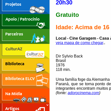
20h30
Gratuito
Idade: Acima de 16
Local - Cine Garagem - Casa 
veja mapa de como chegar
.
.
Dir Sylvio Back
Brasil
1976
118 min.
Uma família foge da Alemanha n
Paraná, que se torna ponto de
integrantes encontram muitos 
(fonte:
adorocinema.com
)