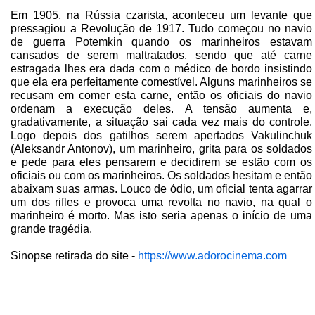
Em 1905, na Rússia czarista, aconteceu um levante que
pressagiou a Revolução de 1917. Tudo começou no navio
de guerra Potemkin quando os marinheiros estavam
cansados de serem maltratados, sendo que até carne
estragada lhes era dada com o médico de bordo insistindo
que ela era perfeitamente comestível. Alguns marinheiros se
recusam em comer esta carne, então os oficiais do navio
ordenam a execução deles. A tensão aumenta e,
gradativamente, a situação sai cada vez mais do controle.
Logo depois dos gatilhos serem apertados Vakulinchuk
(Aleksandr Antonov), um marinheiro, grita para os soldados
e pede para eles pensarem e decidirem se estão com os
oficiais ou com os marinheiros. Os soldados hesitam e então
abaixam suas armas. Louco de ódio, um oficial tenta agarrar
um dos rifles e provoca uma revolta no navio, na qual o
marinheiro é morto. Mas isto seria apenas o início de uma
grande tragédia.
Sinopse retirada do site -
https://www.adorocinema.com