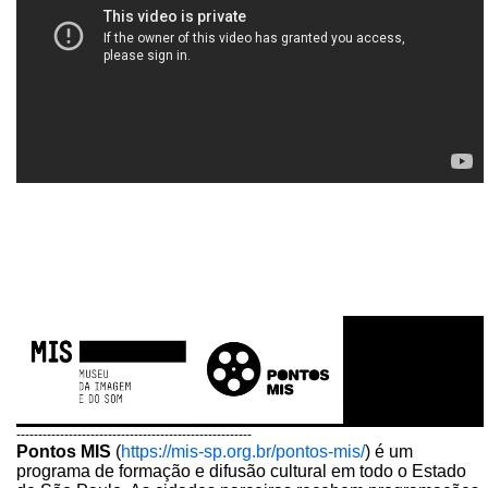
------------------------------------------------------
Pontos MIS
(
https://mis-sp.org.br/pontos-mis/
) é um
programa de formação e difusão cultural em todo o Estado