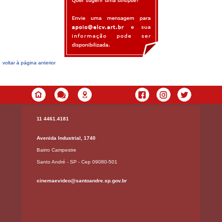
voltar à página anterior
11 4461.4181
Avenida Industrial, 1740
Bairro Campestre
Santo André - SP - Cep 09080-501
cinemaevideo@santoandre.sp.gov.br