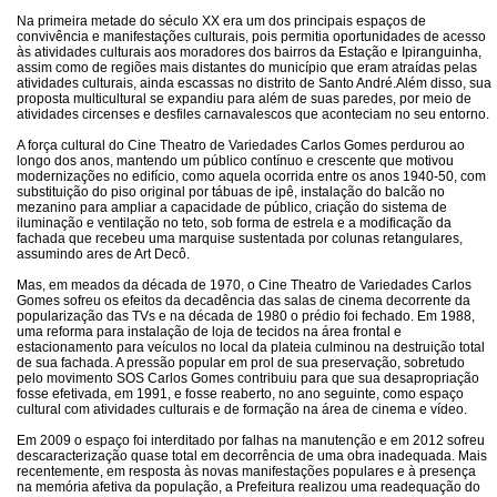
Na primeira metade do século XX era um dos principais espaços de
convivência e manifestações culturais, pois permitia oportunidades de acesso
às atividades culturais aos moradores dos bairros da Estação e Ipiranguinha,
assim como de regiões mais distantes do município que eram atraídas pelas
atividades culturais, ainda escassas no distrito de Santo André.Além disso, sua
proposta multicultural se expandiu para além de suas paredes, por meio de
atividades circenses e desfiles carnavalescos que aconteciam no seu entorno.
A força cultural do Cine Theatro de Variedades Carlos Gomes perdurou ao
longo dos anos, mantendo um público contínuo e crescente que motivou
modernizações no edifício, como aquela ocorrida entre os anos 1940-50, com
substituição do piso original por tábuas de ipê, instalação do balcão no
mezanino para ampliar a capacidade de público, criação do sistema de
iluminação e ventilação no teto, sob forma de estrela e a modificação da
fachada que recebeu uma marquise sustentada por colunas retangulares,
assumindo ares de Art Decô.
Mas, em meados da década de 1970, o Cine Theatro de Variedades Carlos
Gomes sofreu os efeitos da decadência das salas de cinema decorrente da
popularização das TVs e na década de 1980 o prédio foi fechado. Em 1988,
uma reforma para instalação de loja de tecidos na área frontal e
estacionamento para veículos no local da plateia culminou na destruição total
de sua fachada. A pressão popular em prol de sua preservação, sobretudo
pelo movimento SOS Carlos Gomes contribuiu para que sua desapropriação
fosse efetivada, em 1991, e fosse reaberto, no ano seguinte, como espaço
cultural com atividades culturais e de formação na área de cinema e vídeo.
Em 2009 o espaço foi interditado por falhas na manutenção e em 2012 sofreu
descaracterização quase total em decorrência de uma obra inadequada. Mais
recentemente, em resposta às novas manifestações populares e à presença
na memória afetiva da população, a Prefeitura realizou uma readequação do