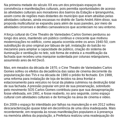
Na primeira metade do século XX era um dos principais espaços de
convivência e manifestações culturais, pois permitia oportunidades de acesso
às atividades culturais aos moradores dos bairros da Estação e Ipiranguinha,
assim como de regiões mais distantes do município que eram atraídas pelas
atividades culturais, ainda escassas no distrito de Santo André.Além disso, sua
proposta multicultural se expandiu para além de suas paredes, por meio de
atividades circenses e desfiles carnavalescos que aconteciam no seu entorno.
A força cultural do Cine Theatro de Variedades Carlos Gomes perdurou ao
longo dos anos, mantendo um público contínuo e crescente que motivou
modernizações no edifício, como aquela ocorrida entre os anos 1940-50, com
substituição do piso original por tábuas de ipê, instalação do balcão no
mezanino para ampliar a capacidade de público, criação do sistema de
iluminação e ventilação no teto, sob forma de estrela e a modificação da
fachada que recebeu uma marquise sustentada por colunas retangulares,
assumindo ares de Art Decô.
Mas, em meados da década de 1970, o Cine Theatro de Variedades Carlos
Gomes sofreu os efeitos da decadência das salas de cinema decorrente da
popularização das TVs e na década de 1980 o prédio foi fechado. Em 1988,
uma reforma para instalação de loja de tecidos na área frontal e
estacionamento para veículos no local da plateia culminou na destruição total
de sua fachada. A pressão popular em prol de sua preservação, sobretudo
pelo movimento SOS Carlos Gomes contribuiu para que sua desapropriação
fosse efetivada, em 1991, e fosse reaberto, no ano seguinte, como espaço
cultural com atividades culturais e de formação na área de cinema e vídeo.
Em 2009 o espaço foi interditado por falhas na manutenção e em 2012 sofreu
descaracterização quase total em decorrência de uma obra inadequada. Mais
recentemente, em resposta às novas manifestações populares e à presença
na memória afetiva da população, a Prefeitura realizou uma readequação do