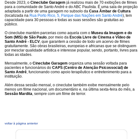
Desde 2023, o
Cineclube Garagem
já realizou mais de 70 exibições de filmes
para a comunidade de Santo André e do ABC Paulista. É uma sala de projeção
adaptada a partir de uma garagem no subsolo da
Casa Âmbar de Cultura
(localizada na
Rua Porto Rico, 5, Parque das Nações em Santo André
), tem
capacidade para 30 pessoas e todas as suas sessões são gratuitas ao
público.
O cineclube mantém parcerias como aquela com o
Museu da Imagem e do
Som (MIS) de São Paulo
, por meio da
Escola Livre de Cinema e Vídeo de
Santo André - ELCV
, que garantem a cessão de todo um acervo de filmes
gratuitamente. São obras brasileiras, europeias e africanas que se distinguem
por mesclar qualidade artística e interesse popular, sendo, portanto, livres para
todas as idades.
Mensalmente, o
Cineclube Garagem
organiza uma sessão voltada para
pacientes e funcionários do
CAPS (Centro de Atenção Psicossocial) de
Santo André
, funcionando como apoio terapêutico e entretenimento para a
instituição.
Além dessa sessão mensal, o cineclube também exibe mensalmente pelo
menos um filme nacional, um documentário e, na última sexta-feira do mês, a
Sessão Mardita
, sempre com um filme de terror.
voltar à página anterior