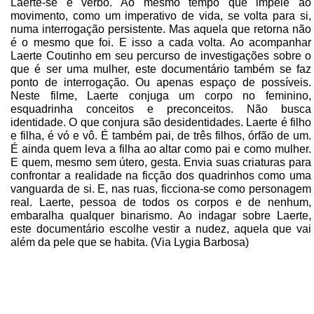
Laerte-se é verbo. Ao mesmo tempo que impele ao
movimento, como um imperativo de vida, se volta para si,
numa interrogação persistente. Mas aquela que retorna não
é o mesmo que foi. E isso a cada volta. Ao acompanhar
Laerte Coutinho em seu percurso de investigações sobre o
que é ser uma mulher, este documentário também se faz
ponto de interrogação. Ou apenas espaço de possíveis.
Neste filme, Laerte conjuga um corpo no feminino,
esquadrinha conceitos e preconceitos. Não busca
identidade. O que conjura são desidentidades. Laerte é filho
e filha, é vó e vô. É também pai, de três filhos, órfão de um.
É ainda quem leva a filha ao altar como pai e como mulher.
E quem, mesmo sem útero, gesta. Envia suas criaturas para
confrontar a realidade na ficção dos quadrinhos como uma
vanguarda de si. E, nas ruas, ficciona-se como personagem
real. Laerte, pessoa de todos os corpos e de nenhum,
embaralha qualquer binarismo. Ao indagar sobre Laerte,
este documentário escolhe vestir a nudez, aquela que vai
além da pele que se habita. (Via Lygia Barbosa)