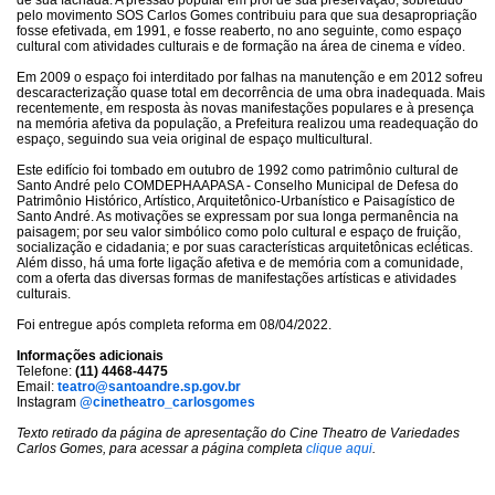
de sua fachada. A pressão popular em prol de sua preservação, sobretudo
pelo movimento SOS Carlos Gomes contribuiu para que sua desapropriação
fosse efetivada, em 1991, e fosse reaberto, no ano seguinte, como espaço
cultural com atividades culturais e de formação na área de cinema e vídeo.
Em 2009 o espaço foi interditado por falhas na manutenção e em 2012 sofreu
descaracterização quase total em decorrência de uma obra inadequada. Mais
recentemente, em resposta às novas manifestações populares e à presença
na memória afetiva da população, a Prefeitura realizou uma readequação do
espaço, seguindo sua veia original de espaço multicultural.
Este edifício foi tombado em outubro de 1992 como patrimônio cultural de
Santo André pelo COMDEPHAAPASA - Conselho Municipal de Defesa do
Patrimônio Histórico, Artístico, Arquitetônico-Urbanístico e Paisagístico de
Santo André. As motivações se expressam por sua longa permanência na
paisagem; por seu valor simbólico como polo cultural e espaço de fruição,
socialização e cidadania; e por suas características arquitetônicas ecléticas.
Além disso, há uma forte ligação afetiva e de memória com a comunidade,
com a oferta das diversas formas de manifestações artísticas e atividades
culturais.
Foi entregue após completa reforma em 08/04/2022.
Informações adicionais
Telefone:
(11) 4468-4475
Email:
teatro@santoandre.sp.gov.br
Instagram
@cinetheatro_carlosgomes
Texto retirado da página de apresentação do Cine Theatro de Variedades
Carlos Gomes, para acessar a página completa
clique aqui
.