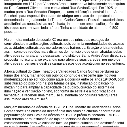
um espaço para bailes carnavalescos, concertos e apresentações musicais.
Inaugurado em 1912 por Vincenzo Arnaldi funcionava inicialmente na esquina
da Rua Coronel Oliveira Lima com a atual Rua SavinoDegni. Em 1925 se
mudou para a Rua Senador Fláquer, em uma edificação construída por Arthur
Boschetti para especial finalidade de abrigar uma casa de espetáculos
denominada originalmente de Theatro Carlos Gomes. Possuía características
arquitetônicas neoclássicas na fachada, interior com amplo salão, além de
frisas que contornavam toda a área. Tinha capacidade de atender até 800
pessoas.
Na primeira metade do século XX era um dos principais espaços de
convivência e manifestações culturais, pois permitia oportunidades de acesso
às atividades culturais aos moradores dos bairros da Estação e Ipiranguinha,
assim como de regiões mais distantes do município que eram atraídas pelas
atividades culturais, ainda escassas no distrito de Santo André.Além disso, sua
proposta multicultural se expandiu para além de suas paredes, por meio de
atividades circenses e desfiles carnavalescos que aconteciam no seu entorno.
A força cultural do Cine Theatro de Variedades Carlos Gomes perdurou ao
longo dos anos, mantendo um público contínuo e crescente que motivou
modernizações no edifício, como aquela ocorrida entre os anos 1940-50, com
substituição do piso original por tábuas de ipê, instalação do balcão no
mezanino para ampliar a capacidade de público, criação do sistema de
iluminação e ventilação no teto, sob forma de estrela e a modificação da
fachada que recebeu uma marquise sustentada por colunas retangulares,
assumindo ares de Art Decô.
Mas, em meados da década de 1970, o Cine Theatro de Variedades Carlos
Gomes sofreu os efeitos da decadência das salas de cinema decorrente da
popularização das TVs e na década de 1980 o prédio foi fechado. Em 1988,
uma reforma para instalação de loja de tecidos na área frontal e
estacionamento para veículos no local da plateia culminou na destruição total