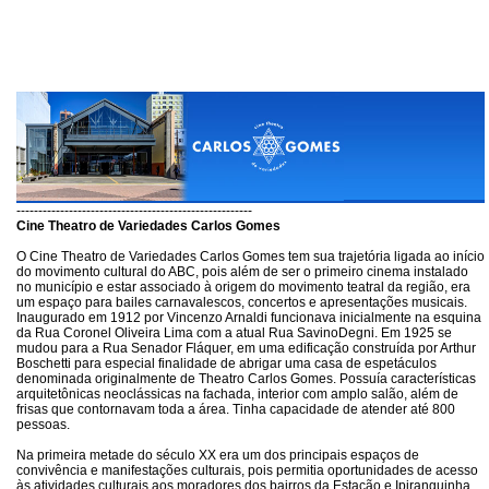
------------------------------------------------------
Cine Theatro de Variedades Carlos Gomes
O Cine Theatro de Variedades Carlos Gomes tem sua trajetória ligada ao início
do movimento cultural do ABC, pois além de ser o primeiro cinema instalado
no município e estar associado à origem do movimento teatral da região, era
um espaço para bailes carnavalescos, concertos e apresentações musicais.
Inaugurado em 1912 por Vincenzo Arnaldi funcionava inicialmente na esquina
da Rua Coronel Oliveira Lima com a atual Rua SavinoDegni. Em 1925 se
mudou para a Rua Senador Fláquer, em uma edificação construída por Arthur
Boschetti para especial finalidade de abrigar uma casa de espetáculos
denominada originalmente de Theatro Carlos Gomes. Possuía características
arquitetônicas neoclássicas na fachada, interior com amplo salão, além de
frisas que contornavam toda a área. Tinha capacidade de atender até 800
pessoas.
Na primeira metade do século XX era um dos principais espaços de
convivência e manifestações culturais, pois permitia oportunidades de acesso
às atividades culturais aos moradores dos bairros da Estação e Ipiranguinha,