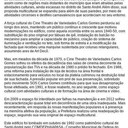
assim como de regiões mais distantes do município que eram atraídas pelas
atividades culturais, ainda escassas no distrito de Santo André.Além disso, sua
proposta multicultural se expandiu para além de suas paredes, por meio de
atividades circenses e desfiles carnavalescos que aconteciam no seu entorno.
A força cultural do Cine Theatro de Variedades Carlos Gomes perdurou ao
longo dos anos, mantendo um público contínuo e crescente que motivou
modernizações no edifício, como aquela ocorrida entre os anos 1940-50, com
substituição do piso original por tábuas de ipê, instalação do balcão no
mezanino para ampliar a capacidade de público, criação do sistema de
iluminação e ventilação no teto, sob forma de estrela e a modificação da
fachada que recebeu uma marquise sustentada por colunas retangulares,
assumindo ares de Art Decô.
Mas, em meados da década de 1970, o Cine Theatro de Variedades Carlos
Gomes sofreu os efeitos da decadência das salas de cinema decorrente da
popularização das TVs e na década de 1980 o prédio foi fechado. Em 1988,
uma reforma para instalação de loja de tecidos na área frontal e
estacionamento para veículos no local da plateia culminou na destruição total
de sua fachada. A pressão popular em prol de sua preservação, sobretudo
pelo movimento SOS Carlos Gomes contribuiu para que sua desapropriação
fosse efetivada, em 1991, e fosse reaberto, no ano seguinte, como espaço
cultural com atividades culturais e de formação na área de cinema e vídeo.
Em 2009 o espaço foi interditado por falhas na manutenção e em 2012 sofreu
descaracterização quase total em decorrência de uma obra inadequada. Mais
recentemente, em resposta às novas manifestações populares e à presença
na memória afetiva da população, a Prefeitura realizou uma readequação do
espaço, seguindo sua veia original de espaço multicultural.
Este edifício foi tombado em outubro de 1992 como patrimônio cultural de
Santo André pelo COMDEPHAAPASA - Conselho Municipal de Defesa do