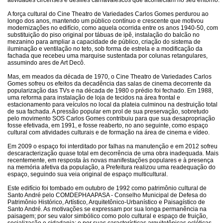
atividades circenses e desfiles carnavalescos que aconteciam no seu entorno.
A força cultural do Cine Theatro de Variedades Carlos Gomes perdurou ao
longo dos anos, mantendo um público contínuo e crescente que motivou
modernizações no edifício, como aquela ocorrida entre os anos 1940-50, com
substituição do piso original por tábuas de ipê, instalação do balcão no
mezanino para ampliar a capacidade de público, criação do sistema de
iluminação e ventilação no teto, sob forma de estrela e a modificação da
fachada que recebeu uma marquise sustentada por colunas retangulares,
assumindo ares de Art Decô.
Mas, em meados da década de 1970, o Cine Theatro de Variedades Carlos
Gomes sofreu os efeitos da decadência das salas de cinema decorrente da
popularização das TVs e na década de 1980 o prédio foi fechado. Em 1988,
uma reforma para instalação de loja de tecidos na área frontal e
estacionamento para veículos no local da plateia culminou na destruição total
de sua fachada. A pressão popular em prol de sua preservação, sobretudo
pelo movimento SOS Carlos Gomes contribuiu para que sua desapropriação
fosse efetivada, em 1991, e fosse reaberto, no ano seguinte, como espaço
cultural com atividades culturais e de formação na área de cinema e vídeo.
Em 2009 o espaço foi interditado por falhas na manutenção e em 2012 sofreu
descaracterização quase total em decorrência de uma obra inadequada. Mais
recentemente, em resposta às novas manifestações populares e à presença
na memória afetiva da população, a Prefeitura realizou uma readequação do
espaço, seguindo sua veia original de espaço multicultural.
Este edifício foi tombado em outubro de 1992 como patrimônio cultural de
Santo André pelo COMDEPHAAPASA - Conselho Municipal de Defesa do
Patrimônio Histórico, Artístico, Arquitetônico-Urbanístico e Paisagístico de
Santo André. As motivações se expressam por sua longa permanência na
paisagem; por seu valor simbólico como polo cultural e espaço de fruição,