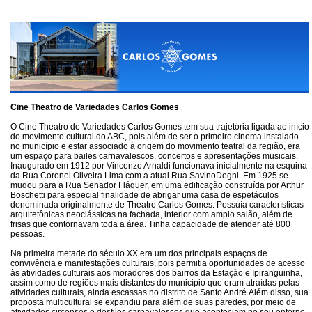
------------------------------------------------------
Cine Theatro de Variedades Carlos Gomes
O Cine Theatro de Variedades Carlos Gomes tem sua trajetória ligada ao início
do movimento cultural do ABC, pois além de ser o primeiro cinema instalado
no município e estar associado à origem do movimento teatral da região, era
um espaço para bailes carnavalescos, concertos e apresentações musicais.
Inaugurado em 1912 por Vincenzo Arnaldi funcionava inicialmente na esquina
da Rua Coronel Oliveira Lima com a atual Rua SavinoDegni. Em 1925 se
mudou para a Rua Senador Fláquer, em uma edificação construída por Arthur
Boschetti para especial finalidade de abrigar uma casa de espetáculos
denominada originalmente de Theatro Carlos Gomes. Possuía características
arquitetônicas neoclássicas na fachada, interior com amplo salão, além de
frisas que contornavam toda a área. Tinha capacidade de atender até 800
pessoas.
Na primeira metade do século XX era um dos principais espaços de
convivência e manifestações culturais, pois permitia oportunidades de acesso
às atividades culturais aos moradores dos bairros da Estação e Ipiranguinha,
assim como de regiões mais distantes do município que eram atraídas pelas
atividades culturais, ainda escassas no distrito de Santo André.Além disso, sua
proposta multicultural se expandiu para além de suas paredes, por meio de