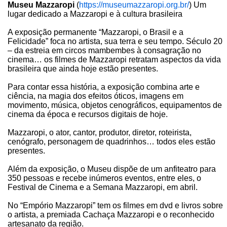
Museu Mazzaropi
(
https://museumazzaropi.org.br/
) Um
lugar dedicado a Mazzaropi e à cultura brasileira
A exposição permanente “Mazzaropi, o Brasil e a
Felicidade” foca no artista, sua terra e seu tempo. Século 20
– da estreia em circos mambembes à consagração no
cinema… os filmes de Mazzaropi retratam aspectos da vida
brasileira que ainda hoje estão presentes.
Para contar essa história, a exposição combina arte e
ciência, na magia dos efeitos óticos, imagens em
movimento, música, objetos cenográficos, equipamentos de
cinema da época e recursos digitais de hoje.
Mazzaropi, o ator, cantor, produtor, diretor, roteirista,
cenógrafo, personagem de quadrinhos… todos eles estão
presentes.
Além da exposição, o Museu dispõe de um anfiteatro para
350 pessoas e recebe inúmeros eventos, entre eles, o
Festival de Cinema e a Semana Mazzaropi, em abril.
No “Empório Mazzaropi” tem os filmes em dvd e livros sobre
o artista, a premiada Cachaça Mazzaropi e o reconhecido
artesanato da região.