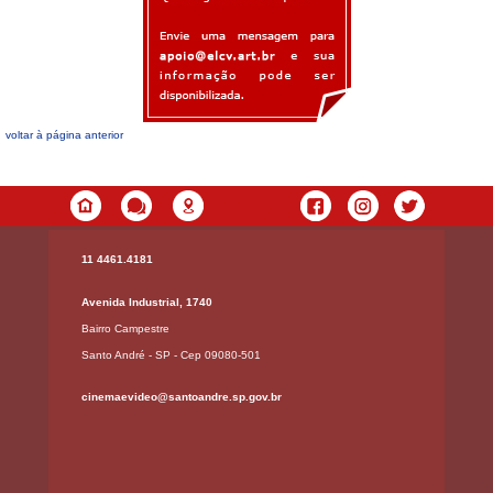
voltar à página anterior
11 4461.4181
Avenida Industrial, 1740
Bairro Campestre
Santo André - SP - Cep 09080-501
cinemaevideo@santoandre.sp.gov.br