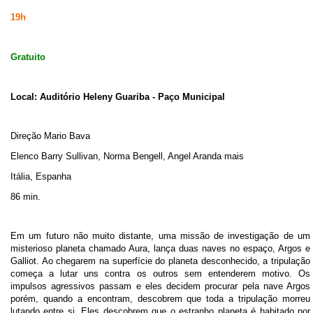
19h
Gratuito
Local: Auditório Heleny Guariba - Paço Municipal
Direção Mario Bava
Elenco Barry Sullivan, Norma Bengell, Angel Aranda mais
Itália, Espanha
86 min.
Em um futuro não muito distante, uma missão de investigação de um
misterioso planeta chamado Aura, lança duas naves no espaço, Argos e
Galliot. Ao chegarem na superfície do planeta desconhecido, a tripulação
começa a lutar uns contra os outros sem entenderem motivo. Os
impulsos agressivos passam e eles decidem procurar pela nave Argos
porém, quando a encontram, descobrem que toda a tripulação morreu
lutando entre si. Eles descobrem que o estranho planeta é habitado por