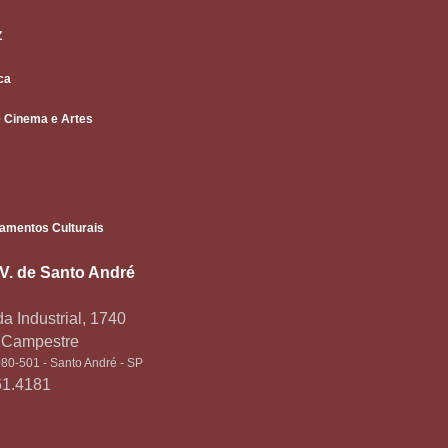
Z
ca
 Cinema e Artes
amentos Culturais
.V. de Santo André
a Industrial, 1740
o Campestre
80-501 - Santo André - SP
61.4181