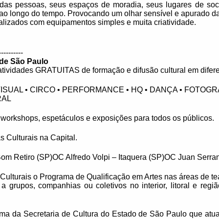
da das pessoas, seus espaços de moradia, seus lugares de soc
as ao longo do tempo. Provocando um olhar sensível e apurado d
lizados com equipamentos simples e muita criatividade.
----------
 de São Paulo
 atividades GRATUITAS de formação e difusão cultural em diferen
ISUAL • CIRCO • PERFORMANCE • HQ • DANÇA • FOTOGRA
RAL
, workshops, espetáculos e exposições para todos os públicos.
 Culturais na Capital.
m Retiro (SP)OC Alfredo Volpi – Itaquera (SP)OC Juan Serra
ulturais o Programa de Qualificação em Artes nas áreas de te
ca a grupos, companhias ou coletivos no interior, litoral e reg
ama da Secretaria de Cultura do Estado de São Paulo que at