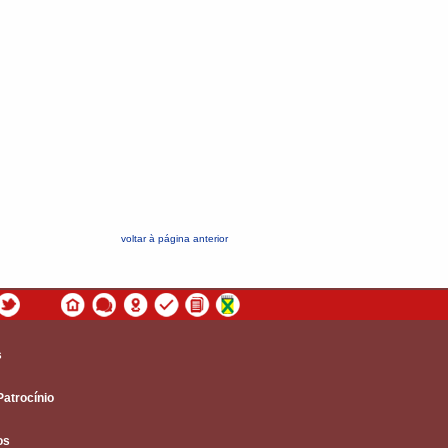
voltar à página anterior
s
Patrocínio
os