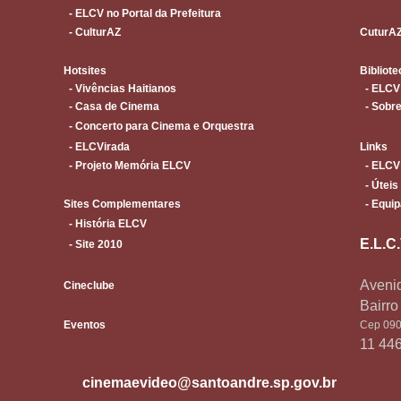
- ELCV no Portal da Prefeitura
- CulturAZ
CuturA
Hotsites
Bibliote
- Vivências Haitianos
- ELCV
- Casa de Cinema
- Sobre
- Concerto para Cinema e Orquestra
- ELCVirada
Links
- Projeto Memória ELCV
- ELCV
- Úteis
Sites Complementares
- Equip
- História ELCV
E.L.C
- Site 2010
Avenid
Cineclube
Bairr
Eventos
Cep 090
11 44
cinemaevideo@santoandre.sp.gov.br