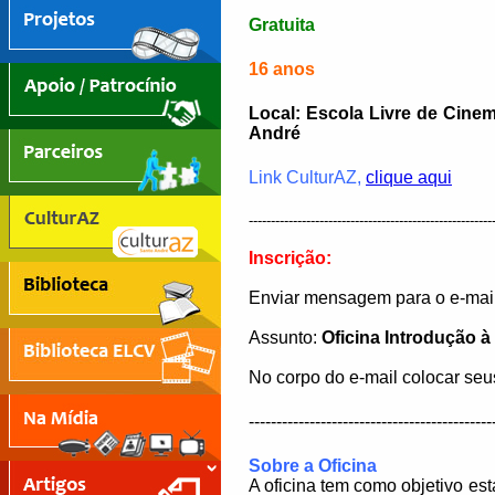
Gratuita
16 anos
Local: Escola Livre de Cinem
André
Link CulturAZ,
clique aqui
-------------------------------------------------------
Inscrição:
Enviar mensagem para o e-mai
Assunto:
Oficina Introdução 
No corpo do e-mail colocar se
--------------------------------------------
Sobre a Oficina
A oficina tem como objetivo es