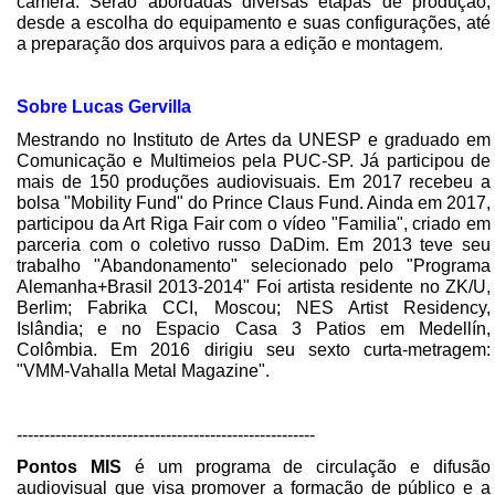
câmera. Serão abordadas diversas etapas de produção,
desde a escolha do equipamento e suas configurações, até
a preparação dos arquivos para a edição e montagem.
Sobre Lucas Gervilla
Mestrando no Instituto de Artes da UNESP e graduado em
Comunicação e Multimeios pela PUC-SP. Já participou de
mais de 150 produções audiovisuais. Em 2017 recebeu a
bolsa "Mobility Fund" do Prince Claus Fund. Ainda em 2017,
participou da Art Riga Fair com o vídeo "Familia", criado em
parceria com o coletivo russo DaDim. Em 2013 teve seu
trabalho "Abandonamento" selecionado pelo "Programa
Alemanha+Brasil 2013-2014" Foi artista residente no ZK/U,
Berlim; Fabrika CCI, Moscou; NES Artist Residency,
Islândia; e no Espacio Casa 3 Patios em Medellín,
Colômbia. Em 2016 dirigiu seu sexto curta-metragem:
"VMM-Vahalla Metal Magazine".
------------------------------------------------------
Pontos MIS
é um programa de circulação e difusão
audiovisual que visa promover a formação de público e a