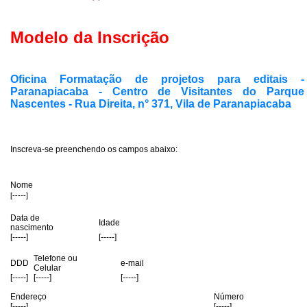
Modelo da Inscrição
Oficina Formatação de projetos para editais -
Paranapiacaba - Centro de Visitantes do Parque
Nascentes - Rua Direita, n° 371, Vila de Paranapiacaba
Inscreva-se preenchendo os campos abaixo:
Nome
[-----]
Data de
Idade
nascimento
[-----]
[-----]
Telefone ou
DDD
e-mail
Celular
[-----]
[-----]
[-----]
Endereço
Número
[-----]
[-----]