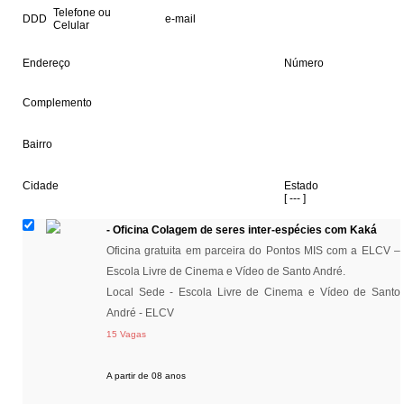
Telefone ou
DDD
e-mail
Celular
[ --- ]
[ --- ]
[ --- ]
Endereço
Número
[ --- ]
[ --- ]
Complemento
[ --- ]
Bairro
[ --- ]
Cidade
Estado
[ --- ]
[ --- ]
- Oficina Colagem de seres inter-espécies com Kaká
Oficina gratuita em parceira do Pontos MIS com a ELCV –
Escola Livre de Cinema e Vídeo de Santo André.
Local Sede - Escola Livre de Cinema e Vídeo de Santo
André - ELCV
15 Vagas
A partir de 08 anos