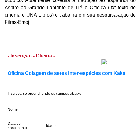
bcubico. Atualmente co-edita a tradução ao espanhol do
Aspiro ao Grande Labirinto de Hélio Oiticica (.txt texto de
cinema e UNA Libros) e trabalha em sua pesquisa-ação de
Films-Emoji.
- Inscrição - Oficina -
Oficina Colagem de seres inter-espécies com Kaká
Inscreva-se preenchendo os campos abaixo:
Nome
[ --- ]
Data de
Idade
nascimento
[ --- ]
[ --- ]