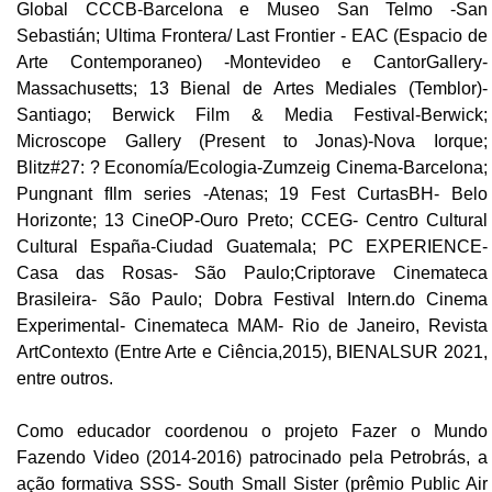
Global CCCB-Barcelona e Museo San Telmo -San
Sebastián; Ultima Frontera/ Last Frontier - EAC (Espacio de
Arte Contemporaneo) -Montevideo e CantorGallery-
Massachusetts; 13 Bienal de Artes Mediales (Temblor)-
Santiago; Berwick Film & Media Festival-Berwick;
Microscope Gallery (Present to Jonas)-Nova Iorque;
Blitz#27: ? Economía/Ecologia-Zumzeig Cinema-Barcelona;
Pungnant fIlm series -Atenas; 19 Fest CurtasBH- Belo
Horizonte; 13 CineOP-Ouro Preto; CCEG- Centro Cultural
Cultural España-Ciudad Guatemala; PC EXPERIENCE-
Casa das Rosas- São Paulo;Criptorave Cinemateca
Brasileira- São Paulo; Dobra Festival Intern.do Cinema
Experimental- Cinemateca MAM- Rio de Janeiro, Revista
ArtContexto (Entre Arte e Ciência,2015), BIENALSUR 2021,
entre outros.
Como educador coordenou o projeto Fazer o Mundo
Fazendo Video (2014-2016) patrocinado pela Petrobrás, a
ação formativa SSS- South Small Sister (prêmio Public Air