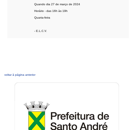
Quando dia 27 de março de 2024
Horário - das 16h às 19h
Quarta-feira
- E.L.C.V.
[ Enviar ]
voltar à página anterior