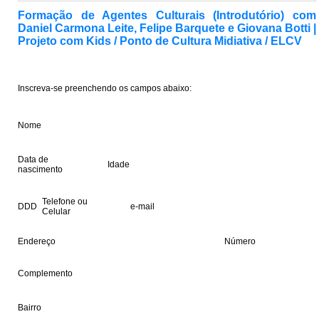
Formação de Agentes Culturais (Introdutório) com
Daniel Carmona Leite, Felipe Barquete e Giovana Botti |
Projeto com Kids / Ponto de Cultura Midiativa / ELCV
Inscreva-se preenchendo os campos abaixo:
Nome
[ -- ]
Data de
Idade
nascimento
[ -- ]
[ -- ]
Telefone ou
DDD
e-mail
Celular
[ -- ]
[ -- ]
[ -- ]
Endereço
Número
[ -- ]
[ -- ]
Complemento
[ -- ]
Bairro
[ -- ]