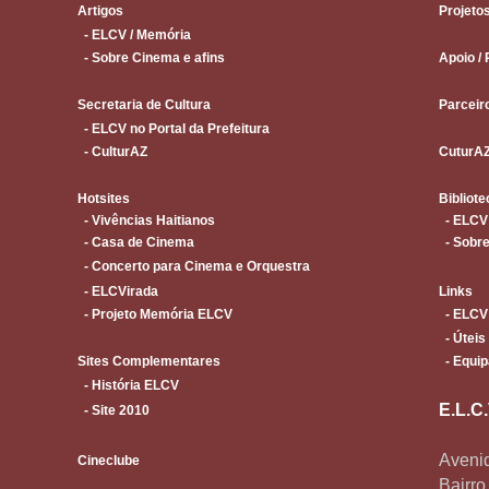
Artigos
Projeto
- ELCV / Memória
- Sobre Cinema e afins
Apoio / 
Secretaria de Cultura
Parceir
- ELCV no Portal da Prefeitura
- CulturAZ
CuturA
Hotsites
Bibliote
- Vivências Haitianos
- ELCV
- Casa de Cinema
- Sobre
- Concerto para Cinema e Orquestra
- ELCVirada
Links
- Projeto Memória ELCV
- ELCV
- Úteis
Sites Complementares
- Equip
- História ELCV
E.L.C
- Site 2010
Avenid
Cineclube
Bairr