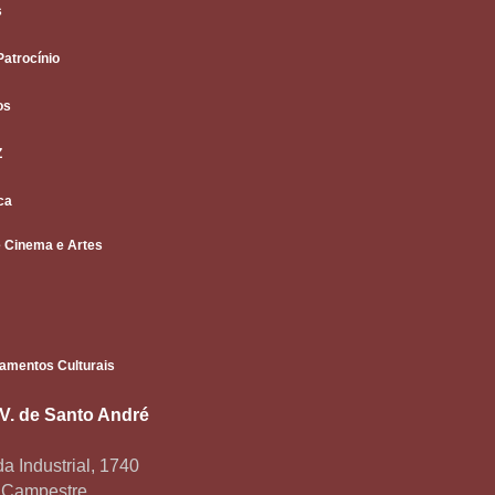
s
Patrocínio
os
Z
ca
 Cinema e Artes
amentos Culturais
.V. de Santo André
a Industrial, 1740
o Campestre