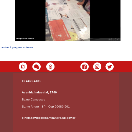
voltar à página anterior
11 4461.4181
Avenida Industrial, 1740
Bairro Campestre
Santo André - SP - Cep 09080-501
cinemaevideo@santoandre.sp.gov.br