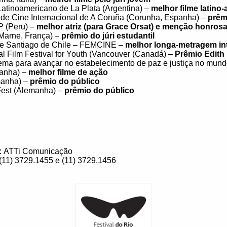
Latinoamericano de La Plata (Argentina) –
melhor filme latino
l de Cine Internacional de A Coruña (Corunha, Espanha) –
prêm
P (Peru) –
melhor atriz (para Grace Orsat) e menção honrosa
 Marne, França) –
prêmio do júri estudantil
 de Santiago de Chile – FEMCINE –
melhor longa-metragem in
al Film Festival for Youth (Vancouver (Canadá) –
Prêmio Edith
ema para avançar no estabelecimento de paz e justiça no mund
panha) –
melhor filme de ação
anha) –
prêmio do público
 Fest (Alemanha) –
prêmio do público
:
ATTi Comunicação
 (11) 3729.1455 e (11) 3729.1456