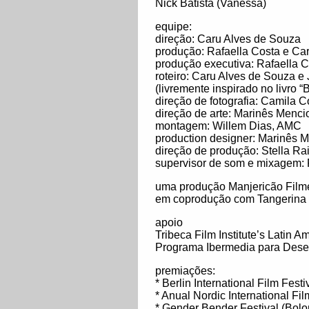
Nick Batista (Vanessa)
equipe:
direção: Caru Alves de Souza
produção: Rafaella Costa e Ca
produção executiva: Rafaella 
roteiro: Caru Alves de Souza e 
(livremente inspirado no livro 
direção de fotografia: Camila 
direção de arte: Marinês Menci
montagem: Willem Dias, AMC
production designer: Marinês 
direção de produção: Stella Ra
supervisor de som e mixagem:
uma produção Manjericão Film
em coprodução com Tangerina 
apoio
Tribeca Film Institute’s Latin 
Programa Ibermedia para Dese
premiações:
* Berlin International Film Festi
* Anual Nordic International Fi
* Gender Bender Festival (Bolon