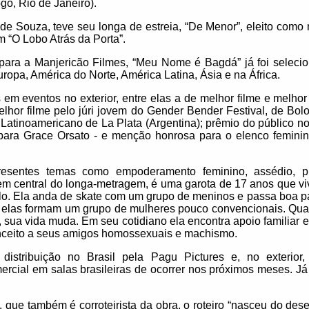
ogo, Rio de Janeiro).
s de Souza, teve seu longa de estreia, “De Menor”, eleito como 
m “O Lobo Atrás da Porta”.
para a Manjericão Filmes, “Meu Nome é Bagdá” já foi selecio
uropa, América do Norte, América Latina, Ásia e na África.
m eventos no exterior, entre elas a de melhor filme e melhor 
lhor filme pelo júri jovem do Gender Bender Festival, de Bolonh
 Latinoamericano de La Plata (Argentina); prêmio do público n
 para Grace Orsato - e menção honrosa para o elenco femini
resentes temas como empoderamento feminino, assédio, p
 central do longa-metragem, é uma garota de 17 anos que viv
ulo. Ela anda de skate com um grupo de meninos e passa boa pa
, elas formam um grupo de mulheres pouco convencionais. Qua
, sua vida muda. Em seu cotidiano ela encontra apoio familiar
nceito a seus amigos homossexuais e machismo.
istribuição no Brasil pela Pagu Pictures e, no exterior
rcial em salas brasileiras de ocorrer nos próximos meses. Já 
ue também é corroteirista da obra, o roteiro “nasceu do dese