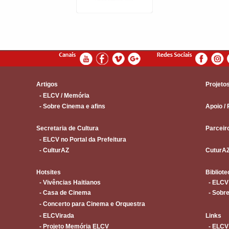
Artigos
Projeto
- ELCV / Memória
- Sobre Cinema e afins
Apoio / 
Secretaria de Cultura
Parceir
- ELCV no Portal da Prefeitura
- CulturAZ
CuturA
Hotsites
Bibliote
- Vivências Haitianos
- ELCV
- Casa de Cinema
- Sobre
- Concerto para Cinema e Orquestra
- ELCVirada
Links
- Projeto Memória ELCV
- ELCV