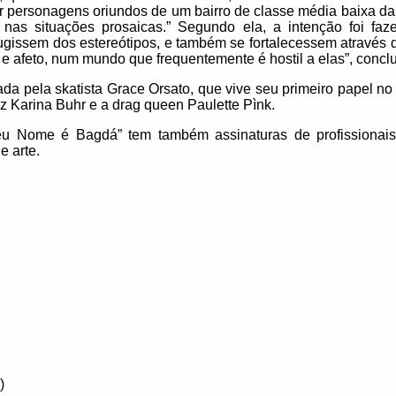
or personagens oriundos de um bairro de classe média baixa d
s nas situações prosaicas.” Segundo ela, a intenção foi fa
ugissem dos estereótipos, e também se fortalecessem através d
 e afeto, num mundo que frequentemente é hostil a elas”, conclui
tada pela skatista Grace Orsato, que vive seu primeiro papel n
iz Karina Buhr e a drag queen Paulette Pìnk.
eu Nome é Bagdá” tem também assinaturas de profissionais f
e arte.
)