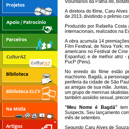
Voluntários da Pátria 88, Botaf
A diretora do filme, Caru Alve
de 2013, dividindo o prêmio co
Produzido por Rafaella Costa 
internacionais, realizados na E
A obra acumula 14 premiações e
Film Festival, de Nova York; me
americano no Festival de Cine
Espanha); e de melhor atriz -
PucP (Peru).
No enredo do filme estão p
machismo. Bagdá, a personagem
periferia da cidade de São Pa
as amigas de sua mãe. Juntas
um grupo de meninas skatistas
também assédio sexual, preco
“Meu Nome é Bagdá”
tem d
Suspects. Seu lançamento come
mês de setembro.
Segundo Caru Alves de Souza, q