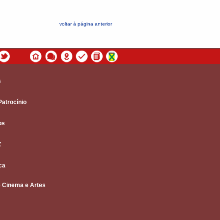
voltar à página anterior
s
Patrocínio
os
Z
ca
 Cinema e Artes