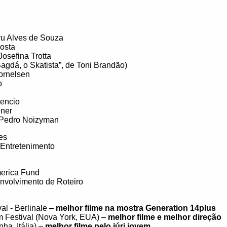
ru Alves de Souza
Costa
Josefina Trotta
“Bagdá, o Skatista”, de Toni Brandão)
Cornelsen
o
Mencio
iner
 Pedro Noizyman
es
Entretenimento
America Fund
nvolvimento de Roteiro
val - Berlinale –
melhor filme na mostra Generation 14plus
lm Festival (Nova York, EUA) –
melhor filme e melhor direção
ha, Itália) –
melhor filme pelo júri jovem