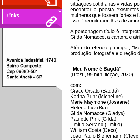
situações cotidianas vividas p
encontrar a poesia existente
mulheres que fossem fortes e f
isso, “permitiriam ilhas de amor
A personagem título é interpre
Gilda Nomacce, a cantora e atr
Além do elenco principal, “M
produção, fotografia e direção d
“Meu Nome é Bagdá”
(Brasil, 99 min, ficção, 2020)
com:
Grace Orsato (Bagdá)
Karina Buhr (Micheline)
Marie Maymone (Joseane)
Helena Luz (Bia)
Gilda Nomacce (Gladys)
Paulette Pink (Gilda)
Emílio Serrano (Emílio)
William Costa (Deco)
João Paulo Bienemann (Clever