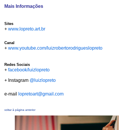
Mais Informações
Sites
+
www.lopreto.art.br
Canal
+
www.youtube.com/luizrobertorodrigueslopreto
Redes Sociais
+
facebook/luizlopreto
+ Instagram
@luizlopreto
e-mail
lopretoart@gmail.com
voltar à página anterior