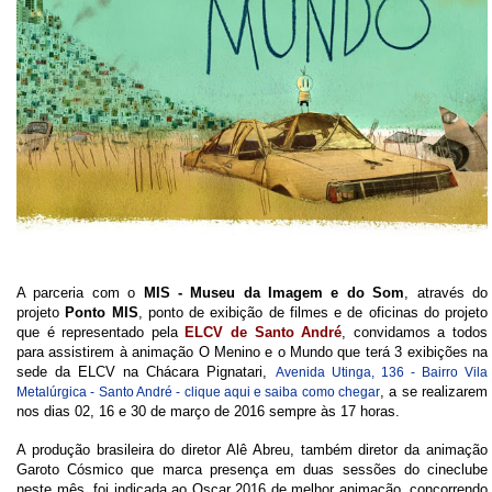
A parceria com o
MIS - Museu da Imagem e do Som
, através do
projeto
Ponto MIS
, ponto de exibição de filmes e de oficinas do projeto
que é representado pela
ELCV de Santo André
,
convidamos a todos
para assistirem à animação O Menino e o Mundo que terá 3 exibições na
sede da ELCV na Chácara Pignatari,
Avenida Utinga, 136 - Bairro Vila
, a se realizarem
Metalúrgica - Santo André - clique aqui e saiba como chegar
nos dias 02, 16 e 30 de março de 2016 sempre às 17 horas.
A produção brasileira do diretor Alê Abreu, também diretor da animação
Garoto Cósmico que marca presença em duas sessões do cineclube
neste mês, foi indicada ao Oscar 2016 de melhor animação, concorrendo