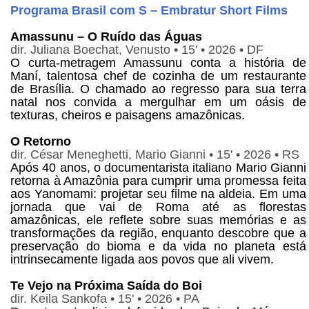
Programa Brasil com S – Embratur Short Films
Amassunu – O Ruído das Águas
dir. Juliana Boechat, Venusto • 15' • 2026 • DF
O curta-metragem Amassunu conta a história de
Maní, talentosa chef de cozinha de um restaurante
de Brasília. O chamado ao regresso para sua terra
natal nos convida a mergulhar em um oásis de
texturas, cheiros e paisagens amazônicas.
O Retorno
dir. César Meneghetti, Mario Gianni • 15' • 2026 • RS
Após 40 anos, o documentarista italiano Mario Gianni
retorna à Amazônia para cumprir uma promessa feita
aos Yanomami: projetar seu filme na aldeia. Em uma
jornada que vai de Roma até as florestas
amazônicas, ele reflete sobre suas memórias e as
transformações da região, enquanto descobre que a
preservação do bioma e da vida no planeta está
intrinsecamente ligada aos povos que ali vivem.
Te Vejo na Próxima Saída do Boi
dir. Keila Sankofa • 15' • 2026 • PA