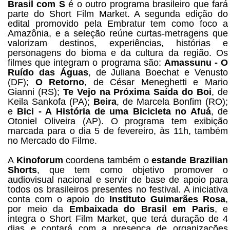
Brasil com S
é o outro programa brasileiro que fará
parte do Short Film Market. A segunda edição do
edital promovido pela Embratur tem como foco a
Amazônia, e a seleção reúne curtas-metragens que
valorizam destinos, experiências, histórias e
personagens do bioma e da cultura da região. Os
filmes que integram o programa são:
Amassunu - O
Ruído das Águas
, de Juliana Boechat e Venusto
(DF);
O Retorno
, de César Meneghetti e Mario
Gianni (RS);
Te Vejo na Próxima Saída do Boi
, de
Keila Sankofa (PA);
Beira
, de Marcela Bonfim (RO);
e
Bici - A História de uma Bicicleta no Afuá
, de
Otoniel Oliveira (AP). O programa tem exibição
marcada para o dia 5 de fevereiro, às 11h, também
no Mercado do Filme.
A
Kinoforum
coordena também o
estande Brazilian
Shorts
, que tem como objetivo promover o
audiovisual nacional e servir de base de apoio para
todos os brasileiros presentes no festival. A iniciativa
conta com o apoio do
Instituto Guimarães Rosa
,
por meio da
Embaixada do Brasil em Paris
, e
integra o Short Film Market, que terá duração de 4
dias e contará com a presença de organizações