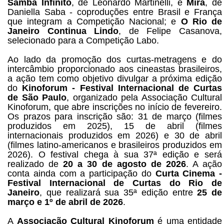
Samba Infinito
, de Leonardo Martinelli, e
Mira
, de
Daniella Saba - coproduções entre Brasil e França
que integram a Competição Nacional; e
O Rio de
Janeiro Continua Lindo
, de Felipe Casanova,
selecionado para a Competição Labo.
Ao lado da promoção dos curtas-metragens e do
intercâmbio proporcionado aos cineastas brasileiros,
a ação tem como objetivo divulgar a próxima edição
do
Kinoforum - Festival Internacional de Curtas
de São Paulo
, organizado pela Associação Cultural
Kinoforum, que abre inscrições no início de fevereiro.
Os prazos para inscrição são: 31 de março (filmes
produzidos em 2025), 15 de abril (filmes
internacionais produzidos em 2026) e 30 de abril
(filmes latino-americanos e brasileiros produzidos em
2026). O festival chega à sua 37ª edição e será
realizado de
20 a 30 de agosto de 2026
. A ação
conta ainda com a participação do
Curta Cinema -
Festival Internacional de Curtas do Rio de
Janeiro
, que realizará sua 35ª edição entre
25 de
março e 1º de abril de 2026
.
A
Associação Cultural Kinoforum
é uma entidade