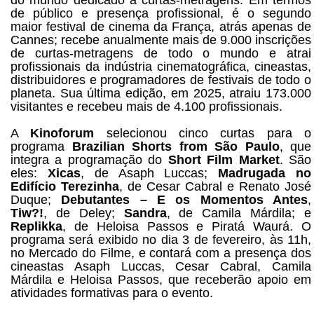
do mundo dedicado a curtas-metragens. Em termos
de público e presença profissional, é o segundo
maior festival de cinema da França, atrás apenas de
Cannes; recebe anualmente mais de 9.000 inscrições
de curtas-metragens de todo o mundo e atrai
profissionais da indústria cinematográfica, cineastas,
distribuidores e programadores de festivais de todo o
planeta. Sua última edição, em 2025, atraiu 173.000
visitantes e recebeu mais de 4.100 profissionais.
A
Kinoforum
selecionou cinco curtas para o
programa
Brazilian Shorts from São Paulo
, que
integra a programação do
Short Film Market
. São
eles:
Xicas
, de Asaph Luccas;
Madrugada no
Edifício Terezinha
, de Cesar Cabral e Renato José
Duque;
Debutantes – E os Momentos Antes
,
Tiw?!
, de Deley;
Sandra
, de Camila Márdila; e
Replikka
, de Heloisa Passos e Piratá Waurá. O
programa será exibido no dia 3 de fevereiro, às 11h,
no Mercado do Filme, e contará com a presença dos
cineastas Asaph Luccas, Cesar Cabral, Camila
Márdila e Heloisa Passos, que receberão apoio em
atividades formativas para o evento.