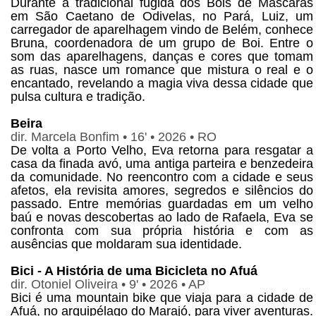
Durante a tradicional fugida dos Bois de Máscaras
em São Caetano de Odivelas, no Pará, Luiz, um
carregador de aparelhagem vindo de Belém, conhece
Bruna, coordenadora de um grupo de Boi. Entre o
som das aparelhagens, danças e cores que tomam
as ruas, nasce um romance que mistura o real e o
encantado, revelando a magia viva dessa cidade que
pulsa cultura e tradição.
Beira
dir. Marcela Bonfim • 16' • 2026 • RO
De volta a Porto Velho, Eva retorna para resgatar a
casa da finada avó, uma antiga parteira e benzedeira
da comunidade. No reencontro com a cidade e seus
afetos, ela revisita amores, segredos e silêncios do
passado. Entre memórias guardadas em um velho
baú e novas descobertas ao lado de Rafaela, Eva se
confronta com sua própria história e com as
ausências que moldaram sua identidade.
Bici - A História de uma Bicicleta no Afuá
dir. Otoniel Oliveira • 9' • 2026 • AP
Bici é uma mountain bike que viaja para a cidade de
Afuá, no arquipélago do Marajó, para viver aventuras.