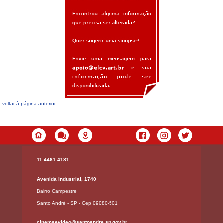
voltar à página anterior
11 4461.4181
Avenida Industrial, 1740
Bairro Campestre
Santo André - SP - Cep 09080-501
cinemaevideo@santoandre.sp.gov.br