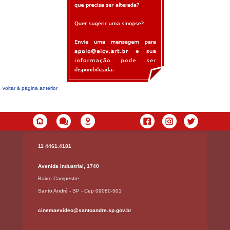
voltar à página anterior
11 4461.4181
Avenida Industrial, 1740
Bairro Campestre
Santo André - SP - Cep 09080-501
cinemaevideo@santoandre.sp.gov.br