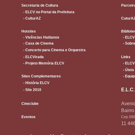
Secretaria de Cultura
Parceir
- ELCV no Portal da Prefeitura
- CulturAZ
CuturA
Hotsites
Bibliote
- Vivências Haitianos
- ELCV
- Casa de Cinema
- Sobre
- Concerto para Cinema e Orquestra
- ELCVirada
Links
- Projeto Memória ELCV
- ELCV
- Úteis
Sites Complementares
- Equip
- História ELCV
E.L.C
- Site 2010
Avenid
Cineclube
Bairr
Eventos
Cep 090
11 44