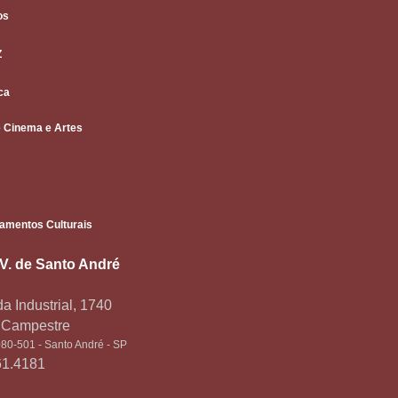
os
Z
ca
 Cinema e Artes
amentos Culturais
.V. de Santo André
a Industrial, 1740
o Campestre
80-501 - Santo André - SP
61.4181