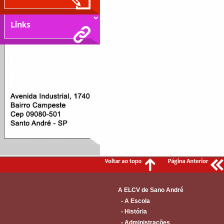
A ELCV de Sano André
- A Escola
- História
- Administrações