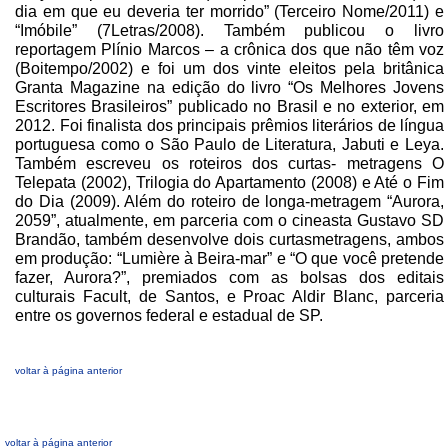
dia em que eu deveria ter morrido” (Terceiro Nome/2011) e
“Imóbile” (7Letras/2008). Também publicou o livro
reportagem Plínio Marcos – a crônica dos que não têm voz
(Boitempo/2002) e foi um dos vinte eleitos pela britânica
Granta Magazine na edição do livro “Os Melhores Jovens
Escritores Brasileiros” publicado no Brasil e no exterior, em
2012. Foi finalista dos principais prêmios literários de língua
portuguesa como o São Paulo de Literatura, Jabuti e Leya.
Também escreveu os roteiros dos curtas- metragens O
Telepata (2002), Trilogia do Apartamento (2008) e Até o Fim
do Dia (2009). Além do roteiro de longa-metragem “Aurora,
2059”, atualmente, em parceria com o cineasta Gustavo SD
Brandão, também desenvolve dois curtasmetragens, ambos
em produção: “Lumière à Beira-mar” e “O que você pretende
fazer, Aurora?”, premiados com as bolsas dos editais
culturais Facult, de Santos, e Proac Aldir Blanc, parceria
entre os governos federal e estadual de SP.
voltar à página anterior
voltar à página anterior