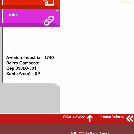
A ELCV de Sano André