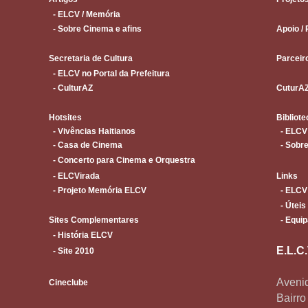
- ELCV / Memória
- Sobre Cinema e afins
Apoio / 
Secretaria de Cultura
Parceir
- ELCV no Portal da Prefeitura
- CulturAZ
CuturA
Hotsites
Bibliote
- Vivências Haitianos
- ELCV
- Casa de Cinema
- Sobre
- Concerto para Cinema e Orquestra
- ELCVirada
Links
- Projeto Memória ELCV
- ELCV
- Úteis
Sites Complementares
- Equip
- História ELCV
E.L.C
- Site 2010
Avenid
Cineclube
Bairr