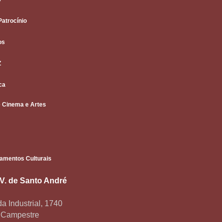
Patrocínio
os
Z
ca
 Cinema e Artes
amentos Culturais
.V. de Santo André
a Industrial, 1740
o Campestre