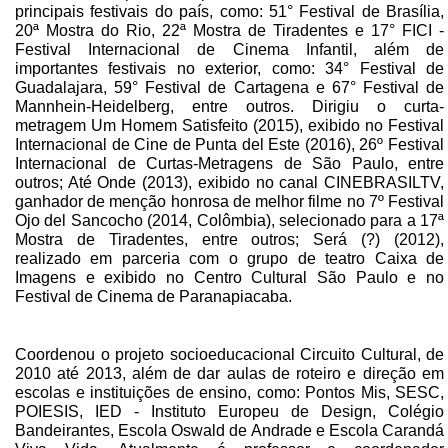
principais festivais do país, como: 51° Festival de Brasília,
20ª Mostra do Rio, 22ª Mostra de Tiradentes e 17° FICI -
Festival Internacional de Cinema Infantil, além de
importantes festivais no exterior, como: 34° Festival de
Guadalajara, 59° Festival de Cartagena e 67° Festival de
Mannhein-Heidelberg, entre outros. Dirigiu o curta-
metragem Um Homem Satisfeito (2015), exibido no Festival
Internacional de Cine de Punta del Este (2016), 26º Festival
Internacional de Curtas-Metragens de São Paulo, entre
outros; Até Onde (2013), exibido no canal CINEBRASILTV,
ganhador de menção honrosa de melhor filme no 7º Festival
Ojo del Sancocho (2014, Colômbia), selecionado para a 17ª
Mostra de Tiradentes, entre outros; Será (?) (2012),
realizado em parceria com o grupo de teatro Caixa de
Imagens e exibido no Centro Cultural São Paulo e no
Festival de Cinema de Paranapiacaba.
Coordenou o projeto socioeducacional Circuito Cultural, de
2010 até 2013, além de dar aulas de roteiro e direção em
escolas e instituições de ensino, como: Pontos Mis, SESC,
POIESIS, IED - Instituto Europeu de Design, Colégio
Bandeirantes, Escola Oswald de Andrade e Escola Carandá